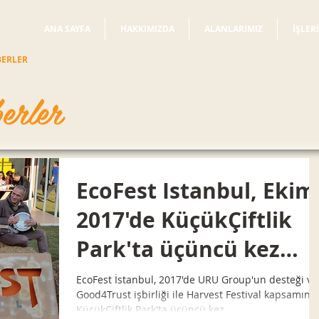
ANA SAYFA
HAKKIMIZDA
ALANLARIMIZ
İŞLER
BERLER
erler
EcoFest Istanbul, Ekim
2017'de KüçükÇiftlik
Park'ta üçüncü kez
düzenlendi
EcoFest İstanbul, 2017'de URU Group'un desteği ve
Good4Trust işbirliği ile Harvest Festival kapsamınd
KüçükÇiftlik Park'ta üçüncü kez...