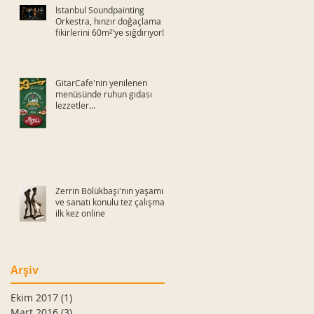
İstanbul Soundpainting
Orkestra, hınzır doğaçlama
fikirlerini 60m²'ye sığdırıyor!
GitarCafe'nin yenilenen
menüsünde ruhun gıdası
lezzetler...
Zerrin Bölükbaşı'nın yaşamı
ve sanatı konulu tez çalışması
ilk kez online
Arşiv
Ekim 2017
(1)
1 yazı
Mart 2016
(3)
3 yazı