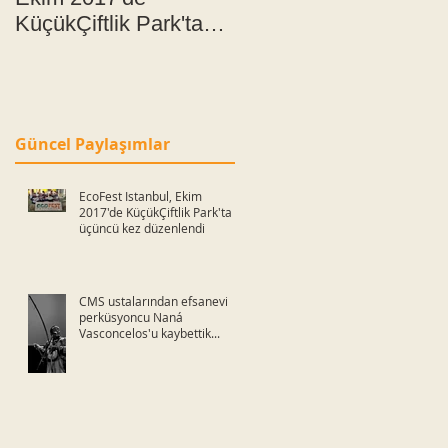
KüçükÇiftlik Park'ta
Orkestra, hınzır
üçüncü kez
doğaçlama fikirlerini
düzenlendi
60m²'ye sığdırıyor!
Güncel Paylaşımlar
EcoFest Istanbul, Ekim
2017'de KüçükÇiftlik Park'ta
üçüncü kez düzenlendi
CMS ustalarından efsanevi
perküsyoncu Naná
Vasconcelos'u kaybettik...