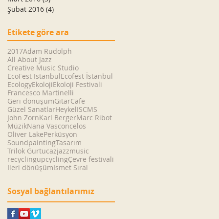
Şubat 2016
(4)
4 yazı
Etikete göre ara
2017
Adam Rudolph
All About Jazz
Creative Music Studio
EcoFest Istanbul
Ecofest İstanbul
Ecology
Ekoloji
Ekoloji Festivali
Francesco Martinelli
Geri dönüşüm
GitarCafe
Güzel Sanatlar
Heykel
ISCMS
John Zorn
Karl Berger
Marc Ribot
Müzik
Nana Vasconcelos
Oliver Lake
Perküsyon
Soundpainting
Tasarım
Trilok Gurtu
caz
jazz
music
recycling
upcycling
Çevre festivali
İleri dönüşüm
İsmet Sıral
Sosyal bağlantılarımız