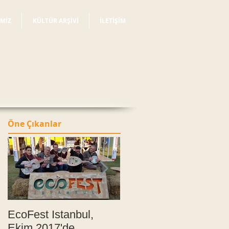
İMİZ
KÜLTÜR ARŞİVİ
İLETİŞİM
Öne Çıkanlar
a
EcoFest Istanbul,
İstanbul
Ekim 2017'de
Soundpainting