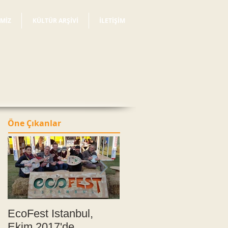
İMİZ
KÜLTÜR ARŞİVİ
İLETİŞİM
Öne Çıkanlar
a
EcoFest Istanbul,
İstanbul
Ekim 2017'de
Soundpainting