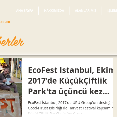
ANA SAYFA
HAKKIMIZDA
ALANLARIMIZ
İŞLER
BERLER
erler
EcoFest Istanbul, Ekim
2017'de KüçükÇiftlik
Park'ta üçüncü kez
düzenlendi
EcoFest İstanbul, 2017'de URU Group'un desteği ve
Good4Trust işbirliği ile Harvest Festival kapsamınd
KüçükÇiftlik Park'ta üçüncü kez...