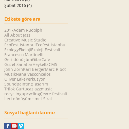
Şubat 2016
(4)
4 yazı
Etikete göre ara
2017
Adam Rudolph
All About Jazz
Creative Music Studio
EcoFest Istanbul
Ecofest İstanbul
Ecology
Ekoloji
Ekoloji Festivali
Francesco Martinelli
Geri dönüşüm
GitarCafe
Güzel Sanatlar
Heykel
ISCMS
John Zorn
Karl Berger
Marc Ribot
Müzik
Nana Vasconcelos
Oliver Lake
Perküsyon
Soundpainting
Tasarım
Trilok Gurtu
caz
jazz
music
recycling
upcycling
Çevre festivali
İleri dönüşüm
İsmet Sıral
Sosyal bağlantılarımız