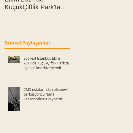
KüçükÇiftlik Park'ta
Orkestra, hınzır
üçüncü kez
doğaçlama fikirlerini
düzenlendi
60m²'ye sığdırıyor!
Güncel Paylaşımlar
EcoFest Istanbul, Ekim
2017'de KüçükÇiftlik Park'ta
üçüncü kez düzenlendi
CMS ustalarından efsanevi
perküsyoncu Naná
Vasconcelos'u kaybettik...