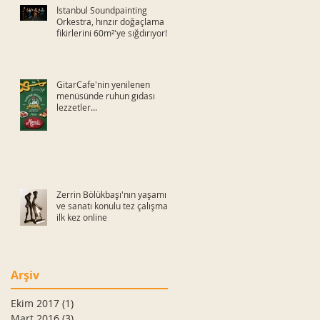
İstanbul Soundpainting
Orkestra, hınzır doğaçlama
fikirlerini 60m²'ye sığdırıyor!
GitarCafe'nin yenilenen
menüsünde ruhun gıdası
lezzetler...
Zerrin Bölükbaşı'nın yaşamı
ve sanatı konulu tez çalışması
ilk kez online
Arşiv
Ekim 2017
(1)
1 yazı
Mart 2016
(3)
3 yazı