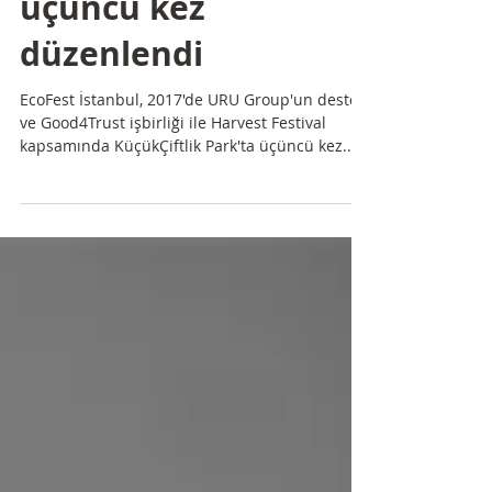
KüçükÇiftlik Park'ta
üçüncü kez
düzenlendi
EcoFest İstanbul, 2017'de URU Group'un desteği
ve Good4Trust işbirliği ile Harvest Festival
kapsamında KüçükÇiftlik Park'ta üçüncü kez...