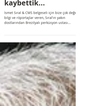
perküsyoncu Naná
Vasconcelos'u
kaybettik...
İsmet Sıral & CMS belgeseli için bize çok değerli
bilgi ve röportajlar veren, Sıral'ın yakın
dostlarından Brezilyalı perküsyon ustası...