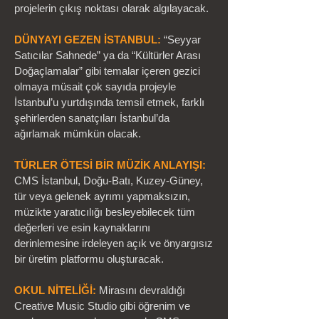
projelerin çıkış noktası olarak algılayacak.
DÜNYAYI GEZEN İSTANBUL:
“Seyyar
Satıcılar Sahnede” ya da “Kültürler Arası
Doğaçlamalar” gibi temalar içeren gezici
olmaya müsait çok sayıda projeyle
İstanbul’u yurtdışında temsil etmek, farklı
şehirlerden sanatçıları İstanbul’da
ağırlamak mümkün olacak.
TÜRLER ÖTESİ BİR MÜZİK ANLAYIŞI:
CMS İstanbul, Doğu-Batı, Kuzey-Güney,
tür veya gelenek ayrımı yapmaksızın,
müzikte yaratıcılığı besleyebilecek tüm
değerleri ve esin kaynaklarını
derinlemesine irdeleyen açık ve önyargısız
bir üretim platformu oluşturacak.
OKUL NİTELİĞİ:
Mirasını devraldığı
Creative Music Studio gibi öğrenim ve