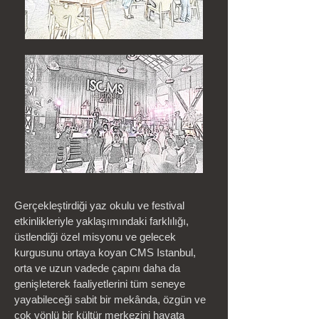
Gerçekleştirdiği yaz okulu ve festival
etkinlikleriyle yaklaşımındaki farklılığı,
üstlendiği özel misyonu ve gelecek
kurgusunu ortaya koyan CMS Istanbul,
orta ve uzun vadede çapını daha da
genişleterek faaliyetlerini tüm seneye
yayabileceği sabit bir mekânda, özgün ve
çok yönlü bir kültür merkezini hayata