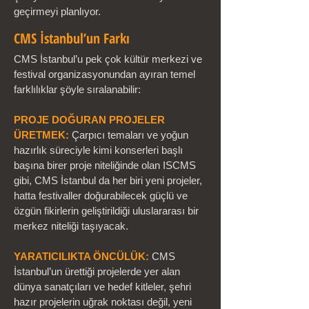
geçirmeyi planlıyor.
CMS İstanbul’un Farkı
CMS İstanbul’u pek çok kültür merkezi ve
festival organizasyonundan ayıran temel
farklılıklar şöyle sıralanabilir:
PROJE DOĞURAN PROJELER
ÜRETMEK:
Çarpıcı temaları ve yoğun
hazırlık süreciyle kimi konserleri başlı
başına birer proje niteliğinde olan ISCMS
gibi, CMS İstanbul da her biri yeni projeler,
hatta festivaller doğurabilecek güçlü ve
özgün fikirlerin geliştirildiği uluslararası bir
merkez niteliği taşıyacak.
YARATICILIKTA ÖNCÜLÜK:
CMS
İstanbul’un ürettiği projelerde yer alan
dünya sanatçıları ve hedef kitleler, şehri
hazır projelerin uğrak noktası değil, yeni